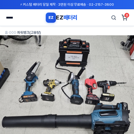
⚡ 커스텀 배터리 당일 제작 · 3만원 이상 무료배송 · 02-2157-3800
0
EZ
배터리
EZ
검
홈
›
000
›
파워뱅크(고용량)
색