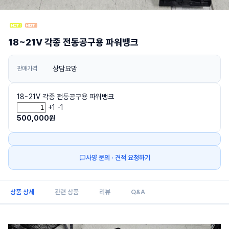
18~21V 각종 전동공구용 파워뱅크
상담요망
판매가격
18~21V 각종 전동공구용 파워뱅크
+1
-1
500,000
원
사양 문의 · 견적 요청하기
상품 상세
관련 상품
리뷰
Q&A