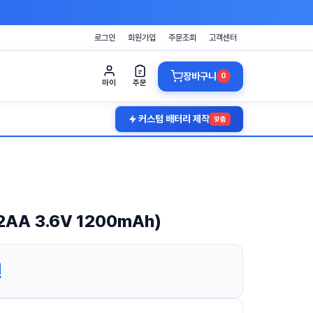
로그인
회원가입
주문조회
고객센터
장바구니
0
마이
주문
커스텀 배터리 제작
맞춤
/2AA 3.6V 1200mAh)
원