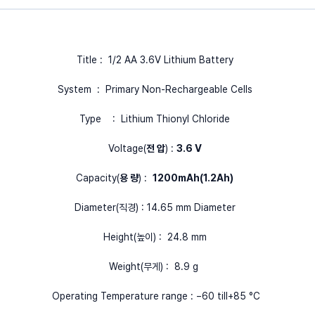
Title : 1/2 AA 3.6V Lithium Battery
System : Primary Non-Rechargeable Cells
Type : Lithium Thionyl Chloride
Voltage(
전 압
) :
3.6 V
Capacity(
용 량
) :
1200mAh(1.2Ah)
Diameter(직경) : 14.65 mm Diameter
Height(높이) : 24.8 mm
Weight(무게) : 8.9 g
Operating Temperature range : −60 till+85 °C