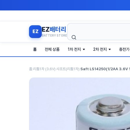
검
EZ
배터리
EZ
색
BATTERY STORE
홈
전체 상품
1차 전지
2차 전지
충전기
홈
:
리튬1차 (3.6V)
:
샤프트(리튬1차)
:
Saft LS14250(1/2AA 3.6V