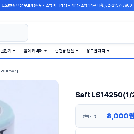
3만원 이상 무료배송
·
커스텀 배터리 당일 제작 · 소량 1개부터
·
02-2157-3800
·변압기
홀더·커넥터
손전등·랜턴
용도별 제작
 1200mAh)
Saft LS14250(1
8,000
판매가격