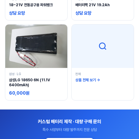
18~21V 전동공구용 파워뱅크
배터리팩 21V 19.2Ah
상담 요망
상담 요망
삼성 · LG
전체
삼성LG 18650 6N (11.1V
상품 전체 보기 →
6400mAh)
60,000원
커스텀 배터리 제작 · 대량 구매 문의
특수 사양부터 대량 발주까지 전문 상담