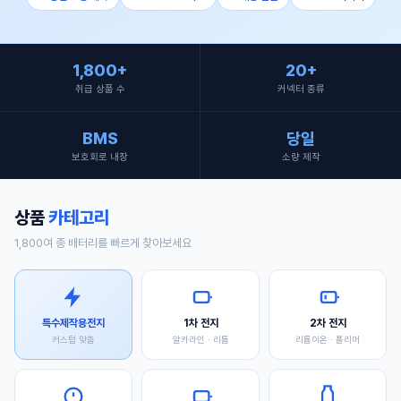
1,800+
20+
취급 상품 수
커넥터 종류
BMS
당일
보호회로 내장
소량 제작
상품
카테고리
1,800여 종 배터리를 빠르게 찾아보세요
특수제작용전지
1차 전지
2차 전지
커스텀 맞춤
알카라인 · 리튬
리튬이온 · 폴리머