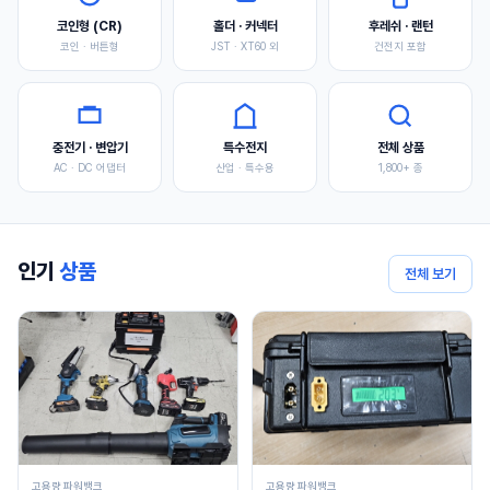
코인형 (CR)
홀더 · 커넥터
후레쉬 · 랜턴
코인 · 버튼형
JST · XT60 외
건전지 포함
충전기 · 변압기
특수전지
전체 상품
AC · DC 어댑터
산업 · 특수용
1,800+ 종
인기
상품
전체 보기
고용량 파워뱅크
고용량 파워뱅크