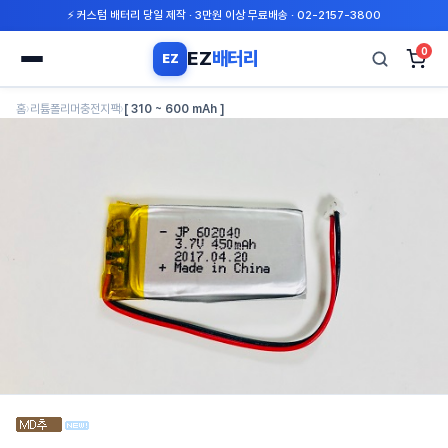
⚡ 커스텀 배터리 당일 제작 · 3만원 이상 무료배송 · 02-2157-3800
0
EZ
배터리
EZ
검
홈
›
리튬폴리머충전지팩
›
[ 310 ~ 600 mAh ]
색