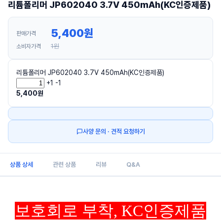
리튬폴리머 JP602040 3.7V 450mAh(KC인증제품)
5,400
원
판매가격
1원
소비자가격
리튬폴리머 JP602040 3.7V 450mAh(KC인증제품)
+1
-1
5,400
원
사양 문의 · 견적 요청하기
상품 상세
관련 상품
리뷰
Q&A
보호회로 부착, KC인증제품