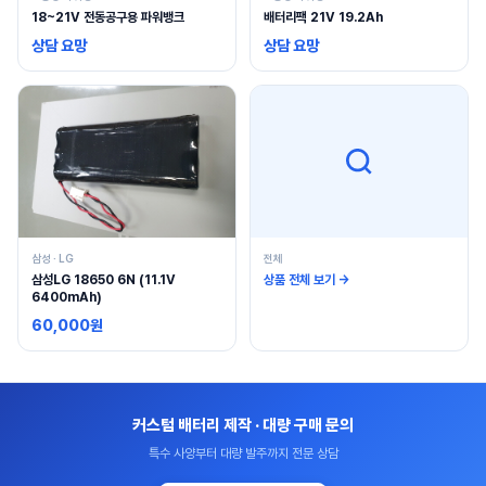
18~21V 전동공구용 파워뱅크
배터리팩 21V 19.2Ah
상담 요망
상담 요망
삼성 · LG
전체
삼성LG 18650 6N (11.1V
상품 전체 보기 →
6400mAh)
60,000원
커스텀 배터리 제작 · 대량 구매 문의
특수 사양부터 대량 발주까지 전문 상담