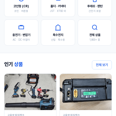
코인형 (CR)
홀더 · 커넥터
후레쉬 · 랜턴
코인 · 버튼형
JST · XT60 외
건전지 포함
충전기 · 변압기
특수전지
전체 상품
AC · DC 어댑터
산업 · 특수용
1,800+ 종
인기
상품
전체 보기
고용량 파워뱅크
고용량 파워뱅크