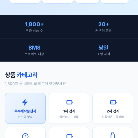
1,800+
20+
취급 상품 수
커넥터 종류
BMS
당일
보호회로 내장
소량 제작
상품
카테고리
1,800여 종 배터리를 빠르게 찾아보세요
특수제작용전지
1차 전지
2차 전지
커스텀 맞춤
알카라인 · 리튬
리튬이온 · 폴리머