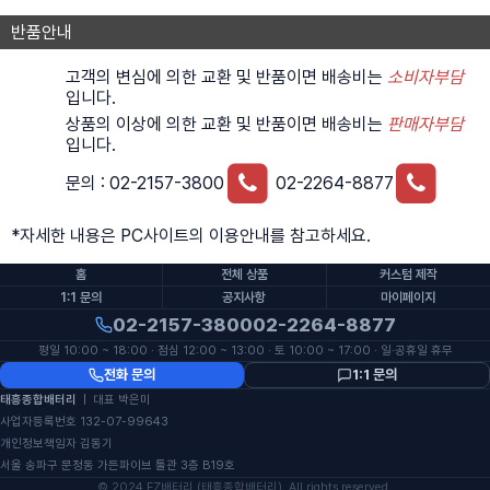
반품안내
고객의 변심에 의한 교환 및 반품이면 배송비는
소비자부담
입니다.
상품의 이상에 의한 교환 및 반품이면 배송비는
판매자부담
입니다.
문의 :
02-2157-3800
02-2264-8877
*자세한 내용은 PC사이트의 이용안내를 참고하세요.
홈
전체 상품
커스텀 제작
1:1 문의
공지사항
마이페이지
02-2157-3800
02-2264-8877
평일 10:00 ~ 18:00 · 점심 12:00 ~ 13:00 · 토 10:00 ~ 17:00 · 일·공휴일 휴무
전화 문의
1:1 문의
태흥종합배터리
| 대표 박은미
사업자등록번호 132-07-99643
개인정보책임자 김동기
서울 송파구 문정동 가든파이브 툴관 3층 B19호
© 2024 EZ배터리 (태흥종합배터리). All rights reserved.