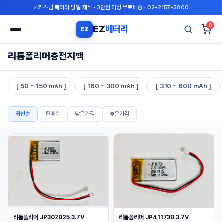
⚡ 커스텀 배터리 당일 제작 · 3만원 이상 무료배송 · 02-2157-3800
0
EZ
배터리
EZ
검
리튬폴리머충전지팩
색
[ 50 ~ 150 mAh ]
[ 160 ~ 300 mAh ]
[ 310 ~ 600 mAh ]
최신순
판매순
낮은가격
높은가격
리튬폴리머 JP302025 3.7V
리튬폴리머 JP411730 3.7V